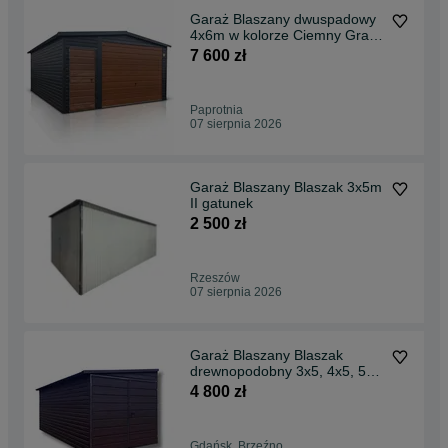
Garaż Blaszany dwuspadowy
4x6m w kolorze Ciemny Grafit
MAT + Złoty DĄB
7 600 zł
Paprotnia
07 sierpnia 2026
Garaż Blaszany Blaszak 3x5m
II gatunek
2 500 zł
Rzeszów
07 sierpnia 2026
Garaż Blaszany Blaszak
drewnopodobny 3x5, 4x5, 5x5
spad na bok PREMIUM
4 800 zł
Gdańsk, Brzeźno