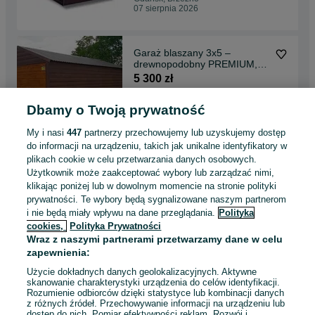
07 sierpnia 2026
Garaż blaszany 3x5 –
drewnopodobny PREMIUM,
wyprzedaż, szybka dostawa
5 300 zł
Dbamy o Twoją prywatność
Skawina
07 sierpnia 2026
My i nasi
447
partnerzy przechowujemy lub uzyskujemy dostęp
do informacji na urządzeniu, takich jak unikalne identyfikatory w
plikach cookie w celu przetwarzania danych osobowych.
Garaż blaszany na wymiar
Użytkownik może zaakceptować wybory lub zarządzać nimi,
PREMIUM FILC GRATIS!
klikając poniżej lub w dowolnym momencie na stronie polityki
10 100 zł
prywatności. Te wybory będą sygnalizowane naszym partnerom
i nie będą miały wpływu na dane przeglądania.
Polityka
cookies,
Polityka Prywatności
Złotów
Wraz z naszymi partnerami przetwarzamy dane w celu
07 sierpnia 2026
zapewnienia:
Użycie dokładnych danych geolokalizacyjnych. Aktywne
skanowanie charakterystyki urządzenia do celów identyfikacji.
Rozumienie odbiorców dzięki statystyce lub kombinacji danych
1
2
3
...
28
z różnych źródeł. Przechowywanie informacji na urządzeniu lub
dostęp do nich. Pomiar efektywności reklam. Rozwój i