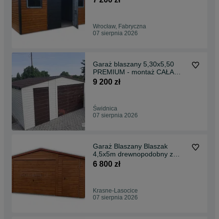
Wrocław, Fabryczna
07 sierpnia 2026
Garaż blaszany 5,30x5,50
PREMIUM - montaż CAŁA
POLSKA! #54
9 200 zł
Świdnica
07 sierpnia 2026
Garaż Blaszany Blaszak
4,5x5m drewnopodobny z
bramą uchylną
6 800 zł
Krasne-Lasocice
07 sierpnia 2026