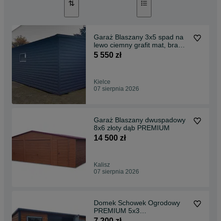
Garaż Blaszany 3x5 spad na
lewo ciemny grafit mat, brama
uchylna
5 550 zł
Kielce
07 sierpnia 2026
Garaż Blaszany dwuspadowy
8x6 złoty dąb PREMIUM
14 500 zł
Kalisz
07 sierpnia 2026
Domek Schowek Ogrodowy
PREMIUM 5x3
drewnopodobny spad na tył
7 200 zł